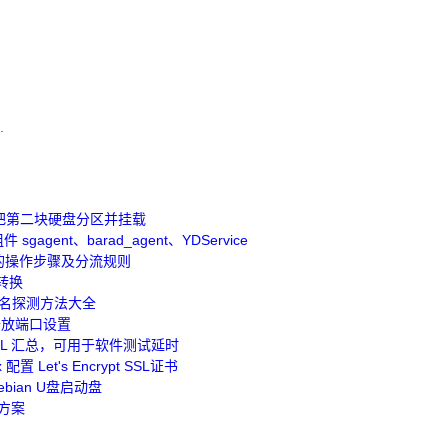
.
rted 把第二块硬盘分区并挂载
agent、barad_agent、YDService
icall 的操作步骤及分流规则
转换
域名探测方法大全
s 开放端口设置
RL 汇总，可用于软件测试延时
x 配置 Let's Encrypt SSL证书
ebian U盘启动盘
决方案