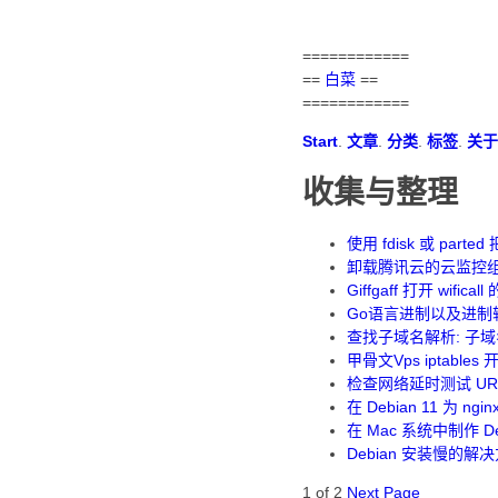
============
==
白菜
==
============
Start
.
文章
.
分类
.
标签
.
关于
收集与整理
使用 fdisk 或 pa
卸载腾讯云的云监控组件 sg
Giffgaff 打开 wif
Go语言进制以及进制
查找子域名解析: 子
甲骨文Vps iptable
检查网络延时测试 U
在 Debian 11 为 ngin
在 Mac 系统中制作 D
Debian 安装慢的解
1 of 2
Next Page