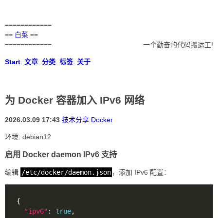
============
==
白菜
==
============
一个勤奋的代码搬运工!
Start
.
文章
.
分类
.
标签
.
关于
.
为 Docker 容器加入 IPv6 网络
2026.03.09 17:43
技术分享
Docker
环境: debian12
启用 Docker daemon IPv6 支持
编辑
/etc/docker/daemon.json
，添加 IPv6 配置：
"ipv6"
: 
true