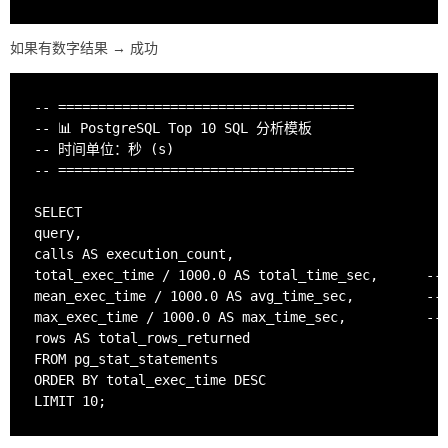
如果有数字结果 → 成功
-- =====================================

-- 📊 PostgreSQL Top 10 SQL 分析模板

-- 时间单位：秒 (s)

-- =====================================

SELECT

query,

calls AS execution_count,

total_exec_time / 1000.0 AS total_time_sec,     
mean_exec_time / 1000.0 AS avg_time_sec,        
max_exec_time / 1000.0 AS max_time_sec,        
rows AS total_rows_returned

FROM pg_stat_statements

ORDER BY total_exec_time DESC
