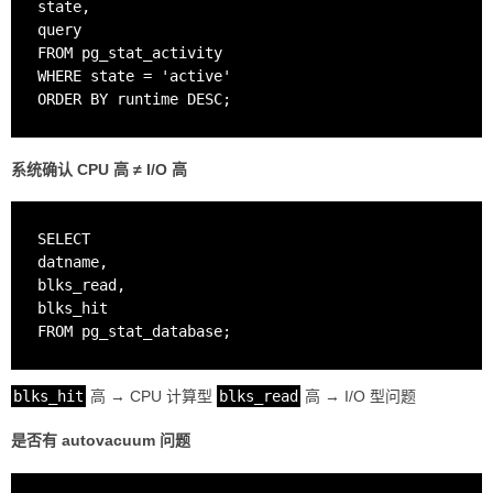
state,

query

FROM pg_stat_activity

WHERE state = 'active'

系统确认 CPU 高 ≠ I/O 高
SELECT

datname,

blks_read,

blks_hit

blks_hit
高 → CPU 计算型
blks_read
高 → I/O 型问题
是否有 autovacuum 问题