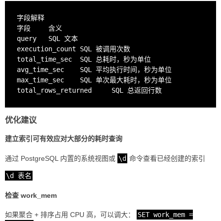
字段解释

字段	含义

query	SQL 文本

execution_count	SQL 被调用次数

total_time_sec	SQL 总耗时，秒为单位

avg_time_sec	SQL 平均执行时间，秒为单位

max_time_sec	SQL 单次最大耗时，秒为单位

优化建议
建立索引可有效应对大部分的耗时查询
通过 PostgreSQL 内置的系统视图或
\d
命令查看已经创建的索引
\d 表名
检查 work_mem
如果聚合 + 排序占用 CPU 高，可以调大：
SET work_mem =