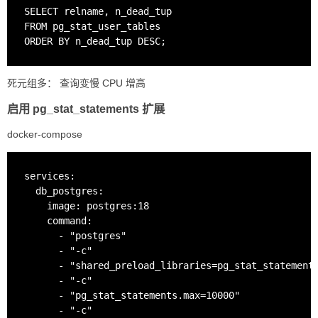
SELECT relname, n_dead_tup

FROM pg_stat_user_tables

死元组多： 查询变慢 CPU 增高
启用 pg_stat_statements 扩展
docker-compose
services:

  db_postgres:

    image: postgres:18

    command:

      - "postgres"

      - "-c"

      - "shared_preload_libraries=pg_stat_statements
      - "-c"

      - "pg_stat_statements.max=10000"

      - "-c"
