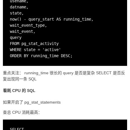
usename,

datname,

state,

now() - query_start AS running_time,

wait_event_type,

wait_event,

query

FROM pg_stat_activity

WHERE state = 'active'

重点关注： running_time 很长的 query 是否是复杂 SELECT 是否反
复出现同一条 SQL
看耗 CPU 的 SQL
如果开启了 pg_stat_statements
查总 CPU 消耗最高：
SELECT
