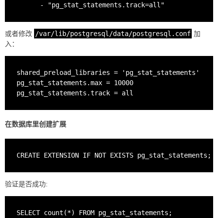
或者修改
/var/lib/postgresql/data/postgresql.conf
加
入：
shared_preload_libraries = 'pg_stat_statements'

pg_stat_statements.max = 10000

在数据库里创建扩展
验证是否成功: