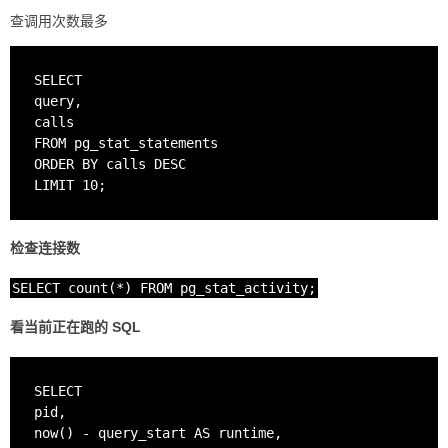
查调用次数最多
SELECT

query,

calls

FROM pg_stat_statements

ORDER BY calls DESC

检查连接数
SELECT count(*) FROM pg_stat_activity;
看当前正在跑的 SQL
SELECT

pid,

now() - query_start AS runtime,
