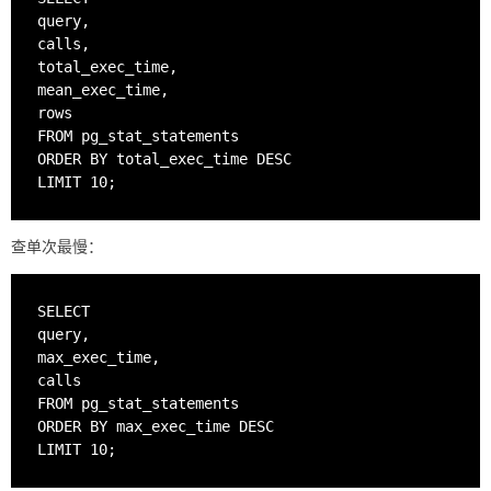
query,

calls,

total_exec_time,

mean_exec_time,

rows

FROM pg_stat_statements

ORDER BY total_exec_time DESC

查单次最慢：
SELECT

query,

max_exec_time,

calls

FROM pg_stat_statements

ORDER BY max_exec_time DESC
