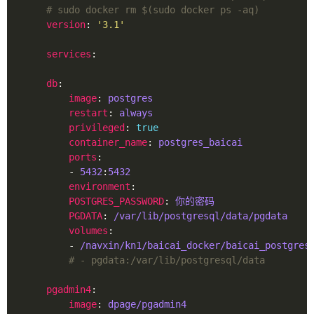
# sudo docker rm $(sudo docker ps -aq)
version
: 
'3.1'
services
db
image
: 
postgres
restart
: 
always
privileged
: 
true
container_name
: 
postgres_baicai
ports
        - 
5432
:
5432
environment
POSTGRES_PASSWORD
: 
你的密码
PGDATA
: 
/var/lib/postgresql/data/pgdata
volumes
        - 
/navxin/kn1/baicai_docker/baicai_postgres
# - pgdata:/var/lib/postgresql/data
pgadmin4
image
: 
dpage/pgadmin4