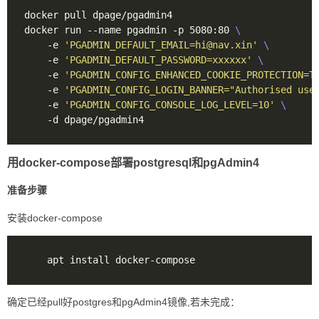
docker run --name pgadmin -p 5080:80 
    -e 
'
PGADMIN_DEFAULT_EMAIL=hi@nav.xin
'
    -e 
'PGADMIN_DEFAULT_PASSWORD=xxxxxx'
    -e 
'PGADMIN_CONFIG_ENHANCED_COOKIE_PROTECTION=T
    -e 
'PGADMIN_CONFIG_LOGIN_BANNER="Authorised use
    -e 
'PGADMIN_CONFIG_CONSOLE_LOG_LEVEL=10'
用docker-compose部署postgresql和pgAdmin4
准备步骤
安装docker-compose
确定已经pull好postgres和pgAdmin4镜像,若未完成：