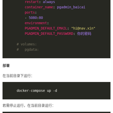
restart
: 
always
container_name
: 
pgadmin_baicai
ports
        - 
5080
:
80
environment
PGADMIN_DEFAULT_EMAIL
: 
"
hi@nav.xin
"
PGADMIN_DEFAULT_PASSWORD
: 
你的密码
# volumes:
#   pgdata:
部署
在当前目录下运行：
若需停止运行，在当前目录运行：